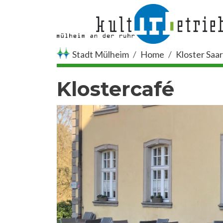
Skip to main content
Stadt Mülheim
Home
Kloster Saa
Klostercafé