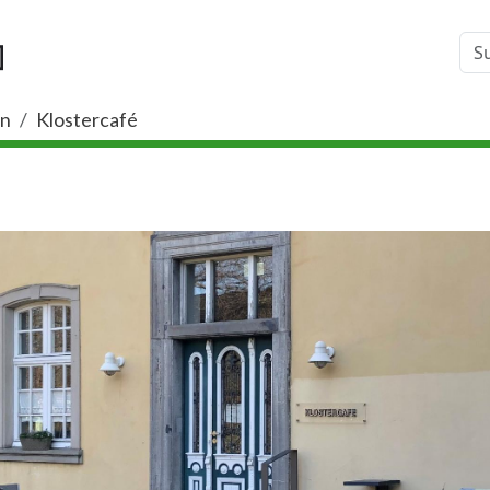
rn
Klostercafé