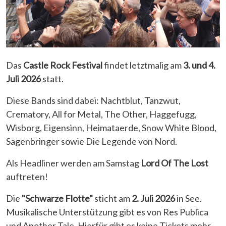
Das
Castle Rock Festival
findet letztmalig am
3. und 4.
Juli 2026
statt.
Diese Bands sind dabei: Nachtblut, Tanzwut,
Crematory, All for Metal, The Other, Haggefugg,
Wisborg, Eigensinn, Heimataerde, Snow White Blood,
Sagenbringer sowie Die Legende von Nord.
Als Headliner werden am Samstag
Lord Of The Lost
auftreten!
Die
"Schwarze Flotte"
sticht am
2. Juli 2026
in See.
Musikalische Unterstützung gibt es von Res Publica
und Another Tale. Hierfür gibt es keine Tickets mehr.