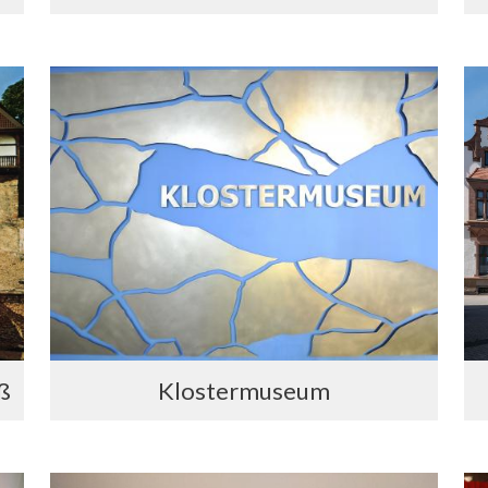
ß
Klostermuseum