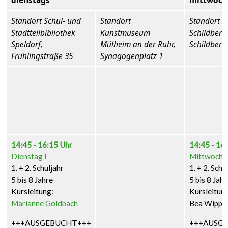
dienstags
mittwoch
Standort Schul- und
Standort
Standort
Stadtteilbibliothek
Kunstmuseum
Schildberg
Speldorf,
Mülheim an der Ruhr,
Schildberg
Frühlingstraße 35
Synagogenplatz 1
14:45 - 16:15 Uhr
14:45 - 16
Dienstag I
Mittwoch 
1. + 2. Schuljahr
1. + 2. Schu
5 bis 8 Jahre
5 bis 8 Jahr
Kursleitung:
Kursleitun
Marianne Goldbach
Bea Wippi
+++AUSGEBUCHT+++
+++AUSG