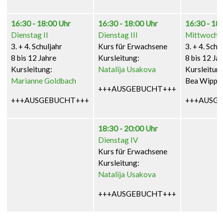
16:30 - 18:00 Uhr
16:30 - 18:00 Uhr
16:30 - 18
Dienstag II
Dienstag III
Mittwoch 
3. + 4. Schuljahr
Kurs für Erwachsene
3. + 4. Schu
8 bis 12 Jahre
Kursleitung:
8 bis 12 Ja
Kursleitung:
Natalija Usakova
Kursleitun
Marianne Goldbach
Bea Wippi
+++AUSGEBUCHT+++
+++AUSGEBUCHT+++
+++AUSG
18:30 - 20:00 Uhr
Dienstag IV
Kurs für Erwachsene
Kursleitung:
Natalija Usakova
+++AUSGEBUCHT+++