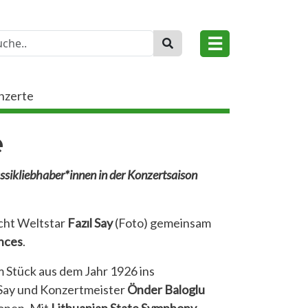
☰
nzerte
e
ssikliebhaber*innen in der Konzertsaison
ht Weltstar
Fazıl Say
(Foto) gemeinsam
nces
.
 Stück aus dem Jahr 1926 ins
l Say und Konzertmeister
Önder Baloglu