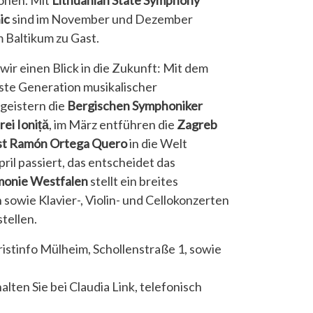
onen. Mit
Lithuanian State Symphony
ic
sind im November und Dezember
 Baltikum zu Gast.
ir einen Blick in die Zukunft: Mit dem
hste Generation musikalischer
egeistern die
Bergischen Symphoniker
ei Ioniță
, im März entführen die
Zagreb
st Ramón Ortega Quero
in die Welt
ril passiert, das entscheidet das
monie Westfalen
stellt ein breites
sowie Klavier-, Violin- und Cellokonzerten
tellen.
ristinfo Mülheim, Schollenstraße 1, sowie
lten Sie bei Claudia Link, telefonisch