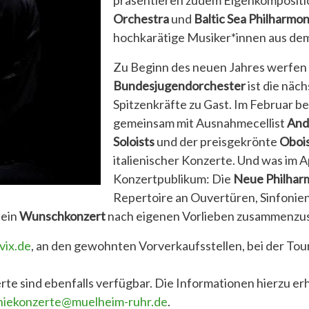
präsentieren zudem Eigenkompositi
Orchestra
und
Baltic Sea Philharmon
hochkarätige Musiker*innen aus dem
Zu Beginn des neuen Jahres werfen w
Bundesjugendorchester
ist die näc
Spitzenkräfte zu Gast. Im Februar b
gemeinsam mit Ausnahmecellist
Andr
Soloists
und der preisgekrönte
Oboi
italienischer Konzerte. Und was im Ap
Konzertpublikum: Die
Neue Philhar
Repertoire an Ouvertüren, Sinfonien 
 ein
Wunschkonzert
nach eigenen Vorlieben zusammenzus
vix.de
, an den gewohnten Vorverkaufsstellen, bei der Tou
rte sind ebenfalls verfügbar. Die Informationen hierzu erha
niekonzerte@muelheim-ruhr.de
.