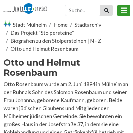
Skip to main content
☰
Stadt Mülheim
Home
Stadtarchiv
Das Projekt "Stolpersteine"
Biografien zu den Stolpersteinen | N - Z
Otto und Helmut Rosenbaum
Otto und Helmut
Rosenbaum
Otto Rosenbaum wurde am 2. Juni 1894 in Mülheim an
der Ruhr als Sohn des Salomon Rosenbaum und seiner
Frau Johanna, geborene Kaufmann, geboren. Beide
waren jüdischen Glaubens und Mitglieder der
Mülheimer jüdischen Gemeinde. Sie bewohnten ein
großes Haus in der Josefstraße 37, in dem sie eine
Kohlehandlung und einen Getränkeabfüllbetrieb mit