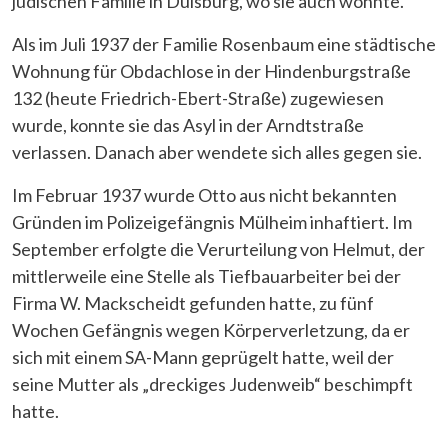
jüdischen Familie in Duisburg, wo sie auch wohnte.
Als im Juli 1937 der Familie Rosenbaum eine städtische
Wohnung für Obdachlose in der Hindenburgstraße
132 (heute Friedrich-Ebert-Straße) zugewiesen
wurde, konnte sie das Asyl in der Arndtstraße
verlassen. Danach aber wendete sich alles gegen sie.
Im Februar 1937 wurde Otto aus nicht bekannten
Gründen im Polizeigefängnis Mülheim inhaftiert. Im
September erfolgte die Verurteilung von Helmut, der
mittlerweile eine Stelle als Tiefbauarbeiter bei der
Firma W. Mackscheidt gefunden hatte, zu fünf
Wochen Gefängnis wegen Körperverletzung, da er
sich mit einem SA-Mann geprügelt hatte, weil der
seine Mutter als „dreckiges Judenweib“ beschimpft
hatte.