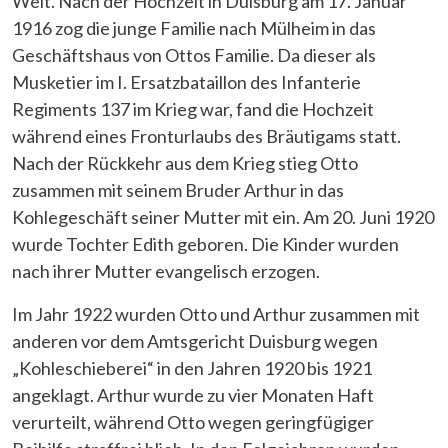
Welt. Nach der Hochzeit in Duisburg am 17. Januar
1916 zog die junge Familie nach Mülheim in das
Geschäftshaus von Ottos Familie. Da dieser als
Musketier im I. Ersatzbataillon des Infanterie
Regiments 137 im Krieg war, fand die Hochzeit
während eines Fronturlaubs des Bräutigams statt.
Nach der Rückkehr aus dem Krieg stieg Otto
zusammen mit seinem Bruder Arthur in das
Kohlegeschäft seiner Mutter mit ein. Am 20. Juni 1920
wurde Tochter Edith geboren. Die Kinder wurden
nach ihrer Mutter evangelisch erzogen.
Im Jahr 1922 wurden Otto und Arthur zusammen mit
anderen vor dem Amtsgericht Duisburg wegen
„Kohleschieberei“ in den Jahren 1920 bis 1921
angeklagt. Arthur wurde zu vier Monaten Haft
verurteilt, während Otto wegen geringfügiger