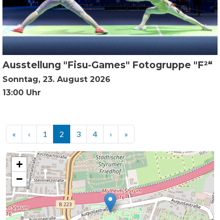
Ausstellung "Fisu-Games" Fotogruppe "F²“
Sonntag, 23. August 2026
13:00 Uhr
Seitennummerierung
Erste Seite
Vorherige Seite
Nächste Seite
Letzte Seite
«
‹
1
2
3
4
›
»
+
−