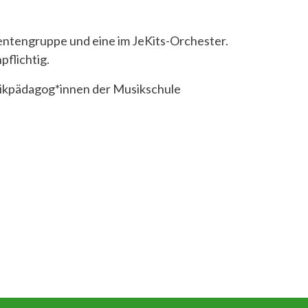
entengruppe und eine im JeKits-Orchester.
pflichtig.
usikpädagog*innen der Musikschule