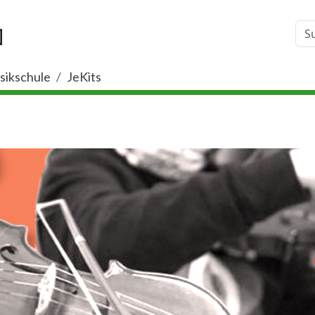
ikschule
JeKits