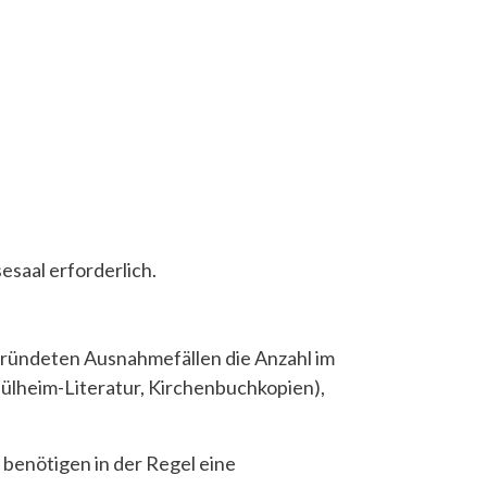
esaal erforderlich.
egründeten Ausnahmefällen die Anzahl im
 Mülheim-Literatur, Kirchenbuchkopien),
benötigen in der Regel eine