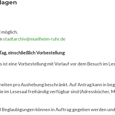
rlagen
l möglich.
an
stadtarchiv@muelheim-ruhr.de
ag, einschließlich Vorbestellung
ist eine Vorbestellung mit Vorlauf vor dem Besuch im Les
Einheiten pro Aushebung beschränkt. Auf Antrag kann in b
 die im Lesesaal freihändig verfügbar sind (Adressbücher,
 Beglaubigungen können in Auftrag gegeben werden und 