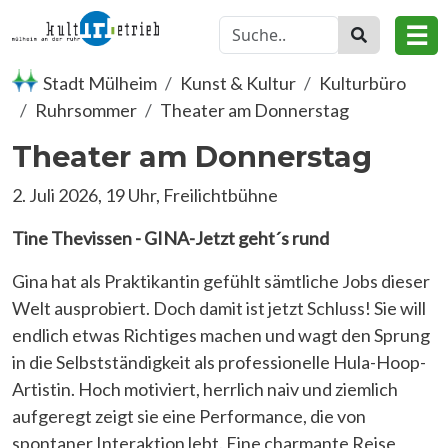
Direkt zum Inhalt
☰
Stadt Mülheim
Kunst & Kultur
Kulturbüro
Ruhrsommer
Theater am Donnerstag
Theater am Donnerstag
2. Juli 2026, 19 Uhr, Freilichtbühne
Tine Thevissen - GINA-Jetzt geht´s rund
Gina hat als Praktikantin gefühlt sämtliche Jobs dieser
Welt ausprobiert. Doch damit ist jetzt Schluss! Sie will
endlich etwas Richtiges machen und wagt den Sprung
in die Selbstständigkeit als professionelle Hula-Hoop-
Artistin. Hoch motiviert, herrlich naiv und ziemlich
aufgeregt zeigt sie eine Performance, die von
spontaner Interaktion lebt. Eine charmante Reise