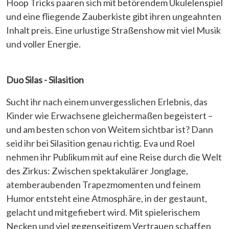
Hoop Tricks paaren sich mit betörendem Ukulelenspiel
und eine fliegende Zauberkiste gibt ihren ungeahnten
Inhalt preis. Eine urlustige Straßenshow mit viel Musik
und voller Energie.
Duo Silas - Silasition
Sucht ihr nach einem unvergesslichen Erlebnis, das
Kinder wie Erwachsene gleichermaßen begeistert –
und am besten schon von Weitem sichtbar ist? Dann
seid ihr bei Silasition genau richtig. Eva und Roel
nehmen ihr Publikum mit auf eine Reise durch die Welt
des Zirkus: Zwischen spektakulärer Jonglage,
atemberaubenden Trapezmomenten und feinem
Humor entsteht eine Atmosphäre, in der gestaunt,
gelacht und mitgefiebert wird. Mit spielerischem
Necken und viel gegenseitigem Vertrauen schaffen