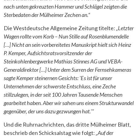
nach unten gekreuzten Hammer und Schlägel zeigten die
Sterbedaten der Mülheimer Zechen an.“
Die Westdeutsche Allgemeine Zeitung titelte:
„Letzter
Wagen rollte vom Korb – Nun Stille auf Rosenblumendelle
[…] Nicht an sein vorbereitetes Manuskript hielt sich Heinz
P. Kemper, Aufsichtsratsvorsitzender der
Steinkohlenbergwerke Mathias Stinnes AG und VEBA-
Generaldirektor […] Unter dem Surren der Fernsehkameras
sagte Kemper steinernen Gesichts: 'Es ist für unser
Unternehmen der schwerste Entschluss, eine Zeche
stillzulegen, in der seit 100 Jahren Tausende Menschen
gearbeitet haben. Aber wir sahen uns einem Strukturwandel
gegenüber, der uns dazu gezwungen hat.'"
Und die Ruhrnachrichten, das dritte Mülheimer Blatt,
beschrieb den Schicksalstag wie folgt:
„Auf der