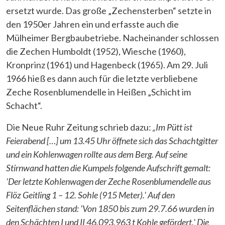
ersetzt wurde. Das große „Zechensterben“ setzte in
den 1950er Jahren ein und erfasste auch die
Mülheimer Bergbaubetriebe. Nacheinander schlossen
die Zechen Humboldt (1952), Wiesche (1960),
Kronprinz (1961) und Hagenbeck (1965). Am 29. Juli
1966 hieß es dann auch für die letzte verbliebene
Zeche Rosenblumendelle in Heißen „Schicht im
Schacht“.
Die Neue Ruhr Zeitung schrieb dazu:
„Im Pütt ist
Feierabend […] um 13.45 Uhr öffnete sich das Schachtgitter
und ein Kohlenwagen rollte aus dem Berg. Auf seine
Stirnwand hatten die Kumpels folgende Aufschrift gemalt:
'Der letzte Kohlenwagen der Zeche Rosenblumendelle aus
Flöz Geitling 1 – 12. Sohle (915 Meter).' Auf den
Seitenflächen stand: 'Von 1850 bis zum 29.7.66 wurden in
den Schächten I und II 46.093.963 t Kohle gefördert.' Die