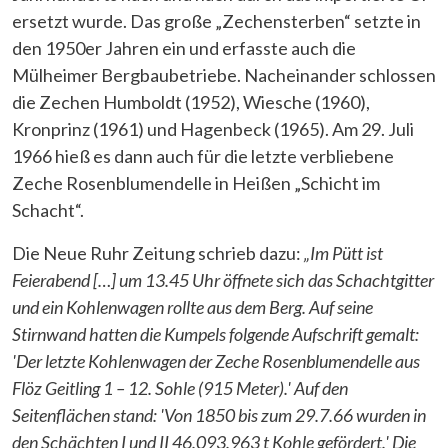
ersetzt wurde. Das große „Zechensterben“ setzte in
den 1950er Jahren ein und erfasste auch die
Mülheimer Bergbaubetriebe. Nacheinander schlossen
die Zechen Humboldt (1952), Wiesche (1960),
Kronprinz (1961) und Hagenbeck (1965). Am 29. Juli
1966 hieß es dann auch für die letzte verbliebene
Zeche Rosenblumendelle in Heißen „Schicht im
Schacht“.
Die Neue Ruhr Zeitung schrieb dazu:
„Im Pütt ist
Feierabend […] um 13.45 Uhr öffnete sich das Schachtgitter
und ein Kohlenwagen rollte aus dem Berg. Auf seine
Stirnwand hatten die Kumpels folgende Aufschrift gemalt:
'Der letzte Kohlenwagen der Zeche Rosenblumendelle aus
Flöz Geitling 1 – 12. Sohle (915 Meter).' Auf den
Seitenflächen stand: 'Von 1850 bis zum 29.7.66 wurden in
den Schächten I und II 46.093.963 t Kohle gefördert.' Die