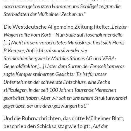
nach unten gekreuzten Hammer und Schlägel zeigten die
Sterbedaten der Mülheimer Zechen an.“
Die Westdeutsche Allgemeine Zeitung titelte:
„Letzter
Wagen rollte vom Korb – Nun Stille auf Rosenblumendelle
[…] Nicht an sein vorbereitetes Manuskript hielt sich Heinz
P. Kemper, Aufsichtsratsvorsitzender der
Steinkohlenbergwerke Mathias Stinnes AG und VEBA-
Generaldirektor […] Unter dem Surren der Fernsehkameras
sagte Kemper steinernen Gesichts: 'Es ist für unser
Unternehmen der schwerste Entschluss, eine Zeche
stillzulegen, in der seit 100 Jahren Tausende Menschen
gearbeitet haben. Aber wir sahen uns einem Strukturwandel
gegenüber, der uns dazu gezwungen hat.'"
Und die Ruhrnachrichten, das dritte Mülheimer Blatt,
beschrieb den Schicksalstag wie folgt:
„Auf der