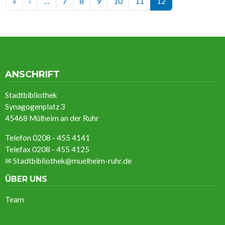
Erste Seite
Vorherige Seite
«
‹
…
7
8
9
10
11
12
ANSCHRIFT
Stadtbibliothek
Synagogenplatz 3
45468 Mülheim an der Ruhr
Telefon 0208 - 455 4141
Telefax 0208 - 455 4125
✉
Stadtbibliothek@muelheim-ruhr.de
ÜBER UNS
Team