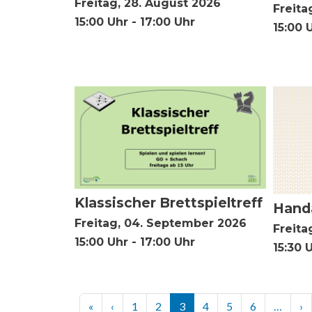
Freitag, 28. August 2026
Freita
15:00 Uhr - 17:00 Uhr
15:00 
Klassischer Brettspieltreff
Handa
Freitag, 04. September 2026
Freita
15:00 Uhr - 17:00 Uhr
15:30 
Seitennummerierung
Erste Seite
Vorherige Seite
N
«
‹
1
2
3
4
5
6
…
›