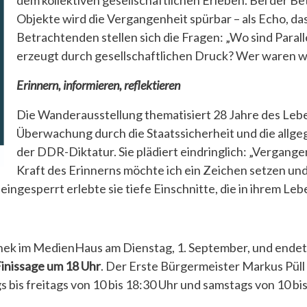
dem kollektiven gesellschaftlichen Erleben. Bei der B
Objekte wird die Vergangenheit spürbar – als Echo, da
Betrachtenden stellen sich die Fragen: „Wo sind Paral
erzeugt durch gesellschaftlichen Druck? Wer waren wi
Erinnern, informieren, reflektieren
Die Wanderausstellung thematisiert 28 Jahre des Lebe
Überwachung durch die Staatssicherheit und die all
der DDR-Diktatur. Sie plädiert eindringlich: „Vergang
Kraft des Erinnerns möchte ich ein Zeichen setzen und 
 eingesperrt erlebte sie tiefe Einschnitte, die in ihrem Le
othek im MedienHaus am Dienstag, 1. September, und ende
inissage um 18 Uhr
. Der Erste Bürgermeister Markus Püll
bis freitags von 10 bis 18:30 Uhr und samstags von 10 bis