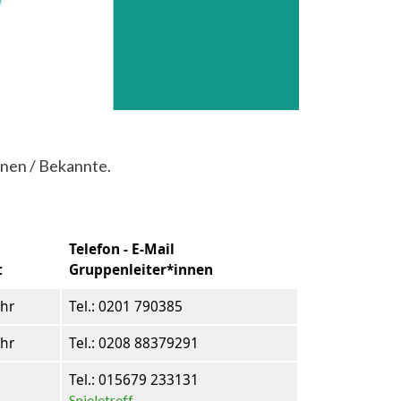
nnen / Bekannte.
Telefon - E-Mail
t
Gruppenleiter*innen
Uhr
Tel.: 0201 790385
Uhr
Tel.: 0208 88379291
Tel.: 015679 233131
Spieletreff