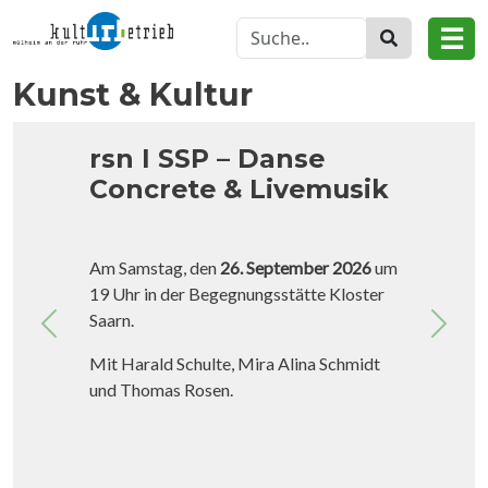
Direkt zum Inhalt
☰
Kunst & Kultur
Krimi meets Electric
Guitar
Der bekannte Dortmunder Schauspieler
und Rezitator
Carsten Bülow
liest am
Freitag, dem 9. Oktober 2026 um 19.30
Previous
Next
Uhr
in der Begegnungsstätte Kloster
Saarn aus Marek Spelldorfs „Die
gekreuzigte Göttin“.